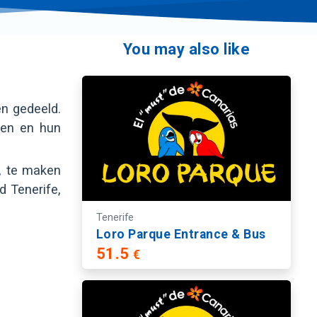
You may also like
n gedeeld.
den en hun
, te maken
d Tenerife,
Tenerife
Loro Parque Entrance & Bus
51.5
€