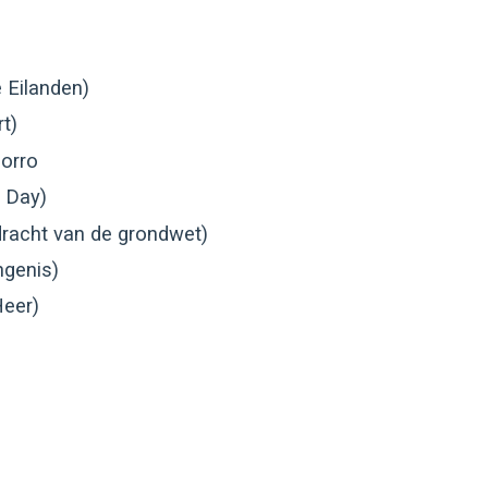
 Eilanden)
t)
orro
 Day)
racht van de grondwet)
ngenis)
Heer)