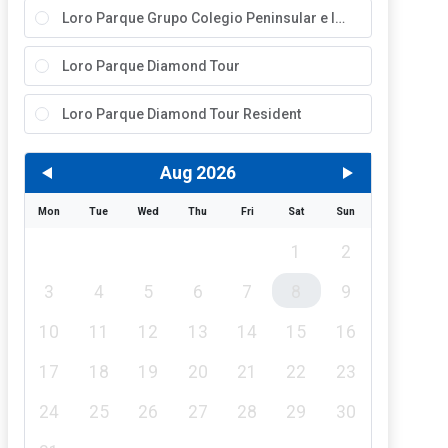
Loro Parque Grupo Colegio Peninsular e Internacional.
Loro Parque Diamond Tour
Loro Parque Diamond Tour Resident
Aug 2026
Mon
Tue
Wed
Thu
Fri
Sat
Sun
1
2
3
4
5
6
7
8
9
10
11
12
13
14
15
16
17
18
19
20
21
22
23
24
25
26
27
28
29
30