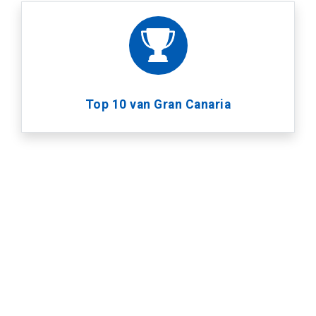
Top 10 van Gran Canaria
Kosteloos annuleren
Alleen de beste excursies
Tot 24 uur voordat de activiteit
Uit een groot aanbod de beste voor jou
plaatsvindt
geselecteerd, voor de beste ervaringen
tijdens je verblijf