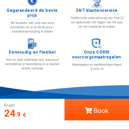
Gegarandeerd de beste
24/7 klantenservice
prijs
Telefonische ondersteuning van 8 tot 22
uur gedurende 365 dagen van het jaar,
We besteden veel zorg aan onze
om het makkelijk te maken
activiteiten om je de beste prijs /
kwaliteitsverhouding te bieden
Eenvoudig en flexibel
Onze COVID
voorzorgsmaatregelen
Plan en boek onderweg vast, waarna je
onmiddellijk je bevestiging en je digitale
Maatregelen en aanbevelingen tegen
tickets ontvangt
COVID-19
COVID-19
From
Book
24
.9
Help
LCT Europe