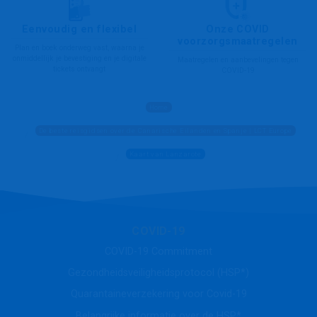
Eenvoudig en flexibel
Onze COVID
voorzorgsmaatregelen
Plan en boek onderweg vast, waarna je
onmiddellijk je bevestiging en je digitale
Maatregelen en aanbevelingen tegen
tickets ontvangt
COVID-19
Home
De beste reisgidsen over de Canarische Eilanden en Spanje | LCT Europe
Kaart van Lanzarote
COVID-19
COVID-19 Commitment
Gezondheidsveiligheidsprotocol (HSP*)
Quarantaineverzekering voor Covid-19
Belangrijke informatie over de HSP*