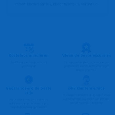
mogelijkheden om te winkelen tijdens uw vakantie o...
Kosteloos annuleren
Alleen de beste excursies
Tot 24 uur voordat de activiteit
Uit een groot aanbod de beste voor jou
plaatsvindt
geselecteerd, voor de beste ervaringen
tijdens je verblijf
Gegarandeerd de beste
24/7 klantenservice
prijs
Telefonische ondersteuning van 8 tot 22
uur gedurende 365 dagen van het jaar,
We besteden veel zorg aan onze
om het makkelijk te maken
activiteiten om je de beste prijs /
kwaliteitsverhouding te bieden