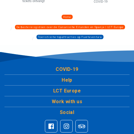
tickets ontvangt
COVID-19
Home
De beste reisgidsen over de Canarische Eilanden en Spanje | LCT Europe
Toeristische topattracties op Fuerteventura
COVID-19
Help
LCT Europe
Work with us
Social