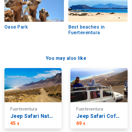
Oase Park
Best beaches in
Fuerteventura
You may also like
Fuerteventura
Fuerteventura
Jeep Safari Natuurpark Cofete
Jeep Safari Cofete
45
69
€
€