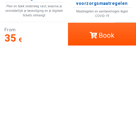
voorzorgsmaatregelen
Plan en boek onderweg vast, waarna je
onmiddellijk je bevestiging en je digitale
Maatregelen en aanbevelingen tegen
tickets ontvangt
COVID-19
From
Book
35
COVID-19
Help
LCT Europe
Work with us
Social