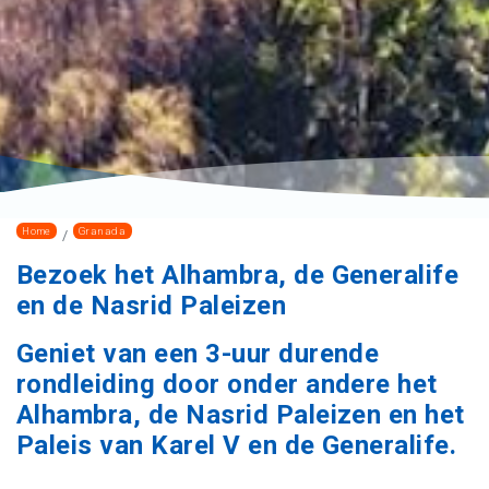
Home
Granada
Bezoek het Alhambra, de Generalife
en de Nasrid Paleizen
Geniet van een 3-uur durende
rondleiding door onder andere het
Alhambra, de Nasrid Paleizen en het
Paleis van Karel V en de Generalife.