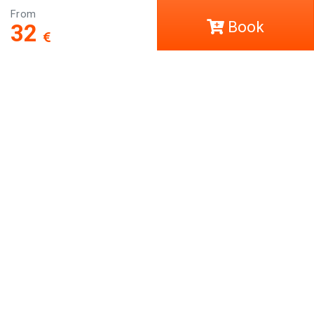
From
Book
32
COVID-19
Help
LCT Europe
Work with us
Social
Leave us your comment