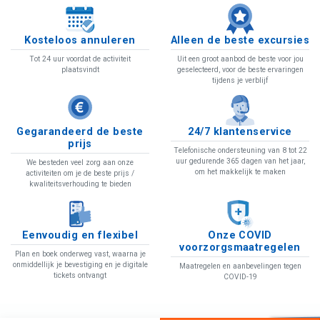
Kosteloos annuleren
Alleen de beste excursies
Tot 24 uur voordat de activiteit
Uit een groot aanbod de beste voor jou
plaatsvindt
geselecteerd, voor de beste ervaringen
tijdens je verblijf
Gegarandeerd de beste
24/7 klantenservice
prijs
Telefonische ondersteuning van 8 tot 22
uur gedurende 365 dagen van het jaar,
We besteden veel zorg aan onze
om het makkelijk te maken
activiteiten om je de beste prijs /
kwaliteitsverhouding te bieden
Eenvoudig en flexibel
Onze COVID
voorzorgsmaatregelen
Plan en boek onderweg vast, waarna je
onmiddellijk je bevestiging en je digitale
Maatregelen en aanbevelingen tegen
tickets ontvangt
COVID-19